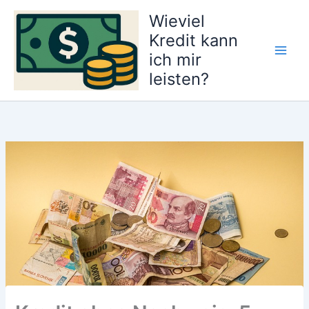
Zum
Wieviel
Inhalt
Kredit kann
springen
ich mir
Main
leisten?
Men