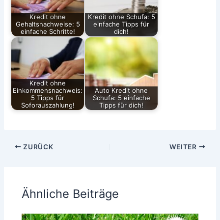
Kredit ohne
Kredit ohne Schufa: 5
Gehaltsnachweise: 5
einfache Tipps für
einfache Schritte!
dich!
Kredit ohne
Einkommensnachweis:
Auto Kredit ohne
5 Tipps für
Schufa: 5 einfache
Soforauszahlung!
Tipps für dich!
ZURÜCK
WEITER
Ähnliche Beiträge