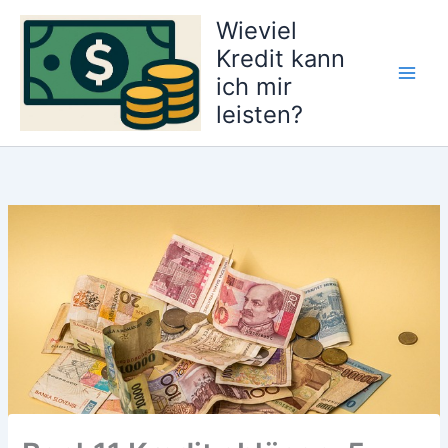
Zum
Wieviel
Inhalt
Kredit kann
springen
ich mir
Main
leisten?
Men