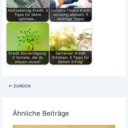
Ablösebetrag Kredit: 5
Consors Finanz Kredit
Tipps für deine
vorzeitig ablösen: 5
optimale…
wichtige Tipps!
Kredit Sondertilgung:
Santander Kredit
5 Vorteile, die du
Erhöhen: 5 Tipps für
wissen musst!
deinen Erfolg!
ZURÜCK
Ähnliche Beiträge