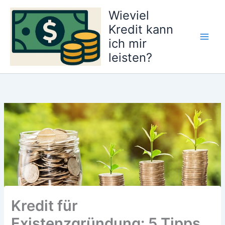
Zum
Wieviel
Inhalt
Kredit kann
springen
ich mir
Main
leisten?
Men
Kredit für
Existenzgründung: 5 Tipps