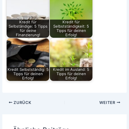
Kredit für
Kredit für
Selbständige: 5 Tipps
Selbstständigkeit: 5
für deine
Tipps für deinen
Finanzierung!
Erfolg!
Kredit Selbstständig: 5
Kredit im Ausland: 5
Tipps für deinen
Tipps für deinen
Erfolg!
Erfolg!
ZURÜCK
WEITER