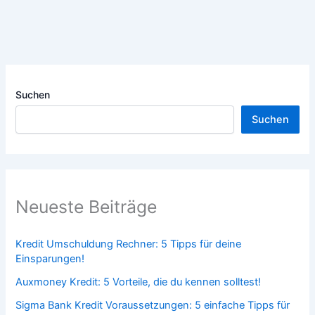
Suchen
Suchen
Neueste Beiträge
Kredit Umschuldung Rechner: 5 Tipps für deine
Einsparungen!
Auxmoney Kredit: 5 Vorteile, die du kennen solltest!
Sigma Bank Kredit Voraussetzungen: 5 einfache Tipps für