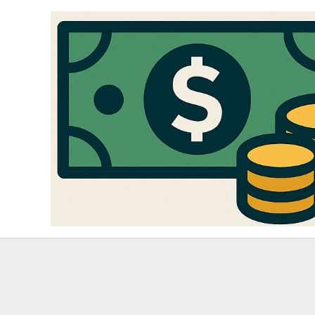
Zum
Inhalt
springen