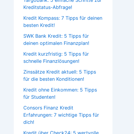
Targobank: 5 einfache Schritte zur
Kreditstatus-Abfrage!
Kredit Kompass: 7 Tipps für deinen
besten Kredit!
SWK Bank Kredit: 5 Tipps für
deinen optimalen Finanzplan!
Kredit kurzfristig: 5 Tipps für
schnelle Finanzlösungen!
Zinssätze Kredit aktuell: 5 Tipps
für die besten Konditionen!
Kredit ohne Einkommen: 5 Tipps
für Studenten!
Consors Finanz Kredit
Erfahrungen: 7 wichtige Tipps für
dich!
Kredit über Check24: 5 wertvolle