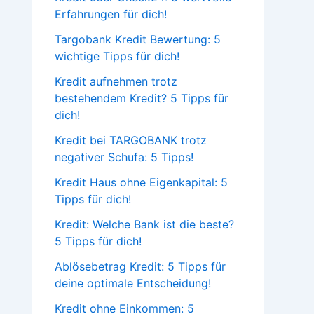
Erfahrungen für dich!
Targobank Kredit Bewertung: 5
wichtige Tipps für dich!
Kredit aufnehmen trotz
bestehendem Kredit? 5 Tipps für
dich!
Kredit bei TARGOBANK trotz
negativer Schufa: 5 Tipps!
Kredit Haus ohne Eigenkapital: 5
Tipps für dich!
Kredit: Welche Bank ist die beste?
5 Tipps für dich!
Ablösebetrag Kredit: 5 Tipps für
deine optimale Entscheidung!
Kredit ohne Einkommen: 5