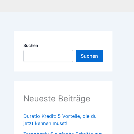
Suchen
Suchen
Neueste Beiträge
Duratio Kredit: 5 Vorteile, die du
jetzt kennen musst!