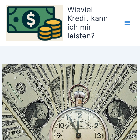
Zum
Wieviel
Inhalt
Kredit kann
springen
ich mir
Main
leisten?
Men