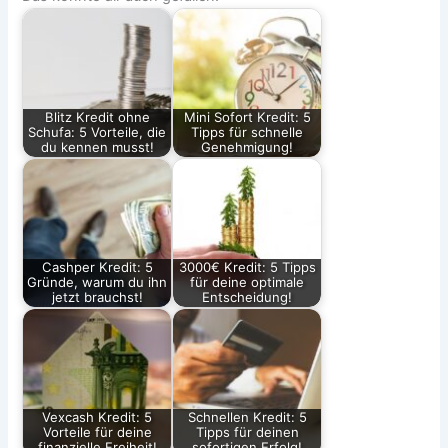
Blitz Kredit ohne
Mini Sofort Kredit: 5
Schufa: 5 Vorteile, die
Tipps für schnelle
du kennen musst!
Genehmigung!
Cashper Kredit: 5
3000€ Kredit: 5 Tipps
Gründe, warum du ihn
für deine optimale
jetzt brauchst!
Entscheidung!
Vexcash Kredit: 5
Schnellen Kredit: 5
Vorteile für deine
Tipps für deinen
finanzielle Freiheit!
sofortigen Erfolg!