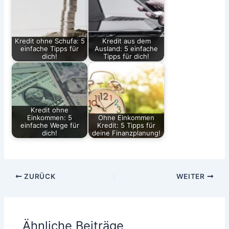
Kredit ohne Schufa: 5
Kredit aus dem
einfache Tipps für
Ausland: 5 einfache
dich!
Tipps für dich!
Kredit ohne
Einkommen: 5
Ohne Einkommen
einfache Wege für
Kredit: 5 Tipps für
dich!
deine Finanzplanung!
ZURÜCK
WEITER
Ähnliche Beiträge