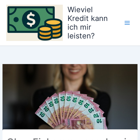
Zum
Wieviel
Inhalt
Kredit kann
springen
ich mir
Main
leisten?
Men