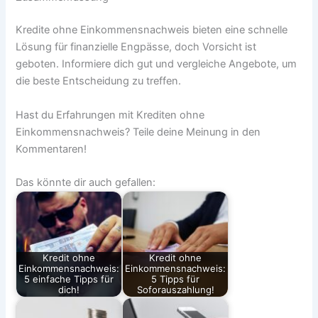
Kredite ohne Einkommensnachweis bieten eine schnelle
Lösung für finanzielle Engpässe, doch Vorsicht ist
geboten. Informiere dich gut und vergleiche Angebote, um
die beste Entscheidung zu treffen.
Hast du Erfahrungen mit Krediten ohne
Einkommensnachweis? Teile deine Meinung in den
Kommentaren!
Das könnte dir auch gefallen:
Kredit ohne
Kredit ohne
Einkommensnachweis:
Einkommensnachweis:
5 einfache Tipps für
5 Tipps für
dich!
Soforauszahlung!