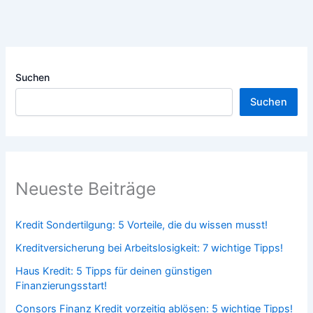
Suchen
Suchen
Neueste Beiträge
Kredit Sondertilgung: 5 Vorteile, die du wissen musst!
Kreditversicherung bei Arbeitslosigkeit: 7 wichtige Tipps!
Haus Kredit: 5 Tipps für deinen günstigen
Finanzierungsstart!
Consors Finanz Kredit vorzeitig ablösen: 5 wichtige Tipps!