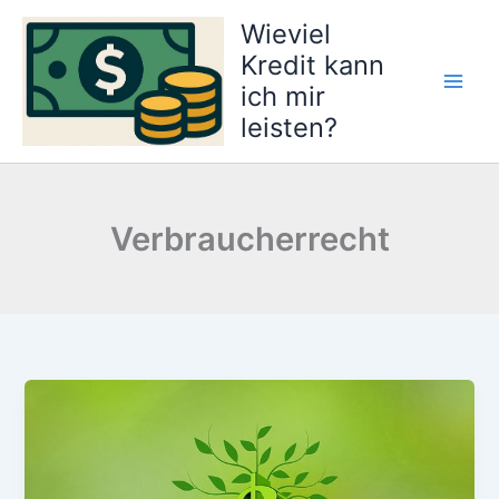
Zum
Wieviel
Inhalt
Kredit kann
springen
ich mir
Main
leisten?
Men
Verbraucherrecht