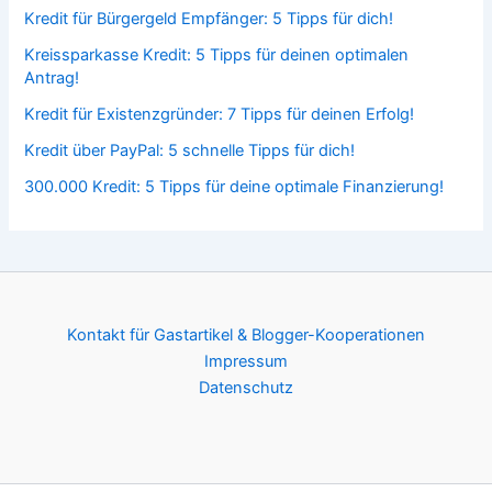
Kredit für Bürgergeld Empfänger: 5 Tipps für dich!
Kreissparkasse Kredit: 5 Tipps für deinen optimalen
Antrag!
Kredit für Existenzgründer: 7 Tipps für deinen Erfolg!
Kredit über PayPal: 5 schnelle Tipps für dich!
300.000 Kredit: 5 Tipps für deine optimale Finanzierung!
Kontakt für Gastartikel & Blogger-Kooperationen
Impressum
Datenschutz