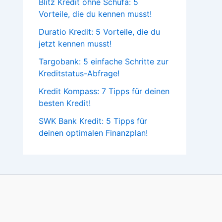
Blitz Kredit ohne Schufa: 5
Vorteile, die du kennen musst!
Duratio Kredit: 5 Vorteile, die du
jetzt kennen musst!
Targobank: 5 einfache Schritte zur
Kreditstatus-Abfrage!
Kredit Kompass: 7 Tipps für deinen
besten Kredit!
SWK Bank Kredit: 5 Tipps für
deinen optimalen Finanzplan!