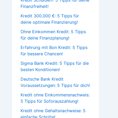
Kredit Schulden? 5 Tipps für deine
Finanzfreiheit!
Kredit 300.000 €: 5 Tipps für
deine optimale Finanzierung!
Ohne Einkommen Kredit: 5 Tipps
für deine Finanzplanung!
Erfahrung mit Bon Kredit: 5 Tipps
für bessere Chancen!
Sigma Bank Kredit: 5 Tipps für die
besten Konditionen!
Deutsche Bank Kredit
Voraussetzungen: 5 Tipps für dich!
Kredit ohne Einkommensnachweis:
5 Tipps für Soforauszahlung!
Kredit ohne Gehaltsnachweise: 5
einfache Schritte!