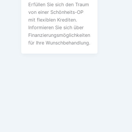
Erfüllen Sie sich den Traum
von einer Schönheits-OP
mit flexiblen Krediten.
Informieren Sie sich über
Finanzierungsmöglichkeiten
für Ihre Wunschbehandlung.